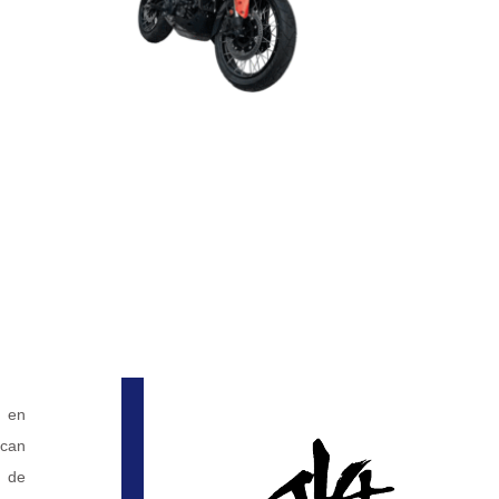
a en
acan
o de