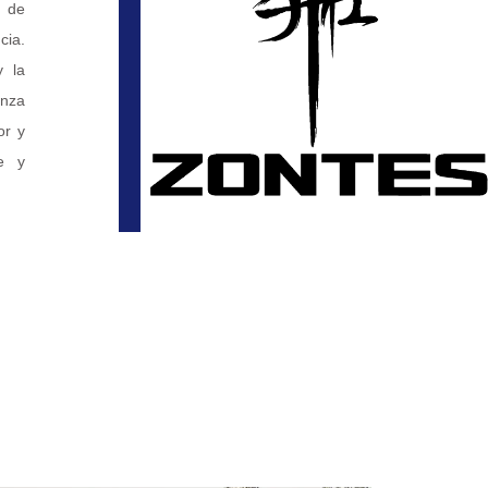
l de
cia.
y la
anza
or y
te y